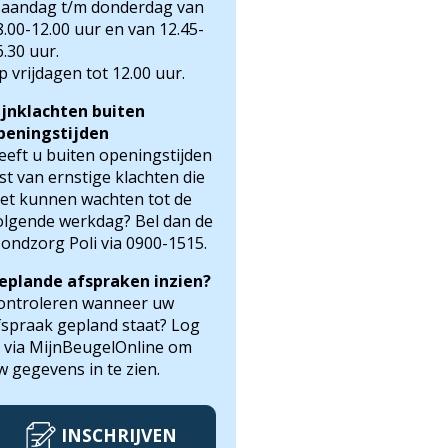
aandag t/m donderdag van
8.00-12.00 uur en van 12.45-
6.30 uur.
p vrijdagen tot 12.00 uur.
ijnklachten buiten
peningstijden
eeft u buiten openingstijden
ast van ernstige klachten die
iet kunnen wachten tot de
olgende werkdag? Bel dan de
ondzorg Poli via 0900-1515.
eplande afspraken inzien?
ontroleren wanneer uw
fspraak gepland staat? Log
n via MijnBeugelOnline om
w gegevens in te zien.
INSCHRIJVEN