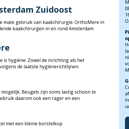
M
msterdam Zuidoost
0
1
O
 mate gebruik van kaakchirurgie. OrthoMere in
llende kaakchirurgen in en rond Amsterdam
P
o
H
ere
l
n
s hygiëne. Zowel de inrichting als het
v
olgens de laatste hygiënerichtlijnen.
M
G
C
ogelijk. Beugels zijn soms lastig schoon te
a
 Gebruik daarom ook een rager en een
i
u
tel met een kleine borstelkop