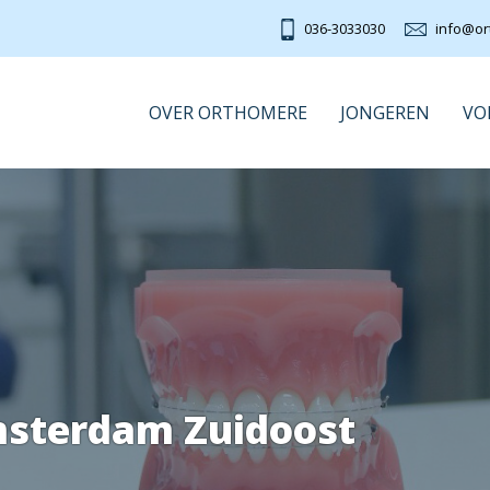
036-3033030
info@or
OVER ORTHOMERE
JONGEREN
VO
msterdam Zuidoost