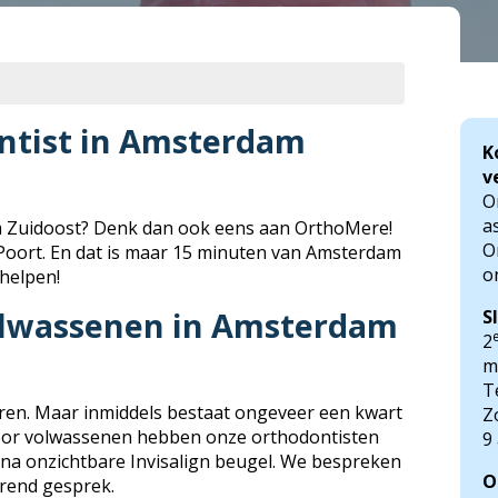
ntist in Amsterdam
K
v
O
a
m Zuidoost? Denk dan ook eens aan OrthoMere!
O
 Poort. En dat is maar 15 minuten van Amsterdam
o
 helpen!
olwassenen in Amsterdam
S
2
m
T
eren. Maar inmiddels bestaat ongeveer een kwart
Z
Voor volwassenen hebben onze orthodontisten
9
jna onzichtbare Invisalign beugel. We bespreken
O
rend gesprek.