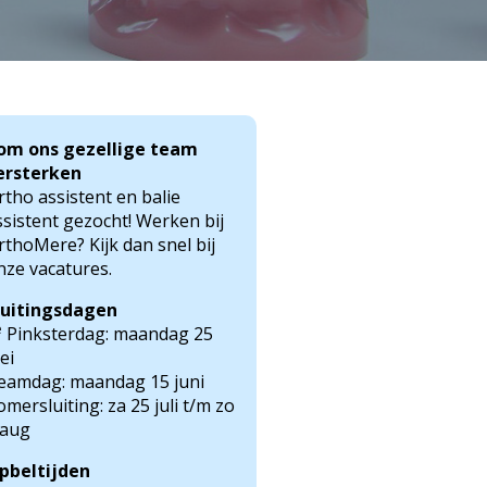
om ons gezellige team
ersterken
rtho assistent en balie
ssistent gezocht! Werken bij
rthoMere? Kijk dan snel bij
nze vacatures.
luitingsdagen
e
Pinksterdag: maandag 25
ei
eamdag: maandag 15 juni
omersluiting: za 25 juli t/m zo
 aug
pbeltijden