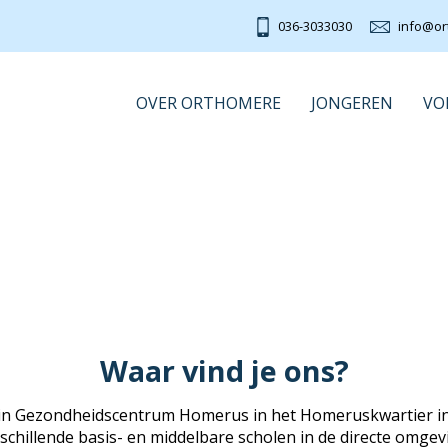
036-3033030
info@or
OVER ORTHOMERE
JONGEREN
VO
Waar vind je ons?
in Gezondheidscentrum Homerus in het Homeruskwartier in Al
schillende basis- en middelbare scholen in de directe omgev