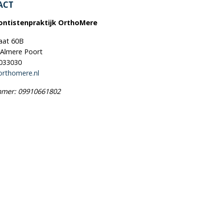
ACT
ntistenpraktijk OrthoMere
aat 60B
 Almere Poort
3033030
orthomere.nl
mer: 09910661802